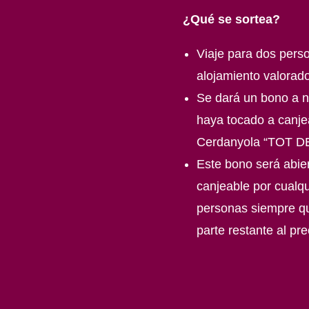
¿Qué se sortea?
Viaje para dos pers
alojamiento valorad
Se dará un bono a 
haya tocado a canje
Cerdanyola “TOT D
Este bono será abier
canjeable por cualqu
personas siempre q
parte restante al pr