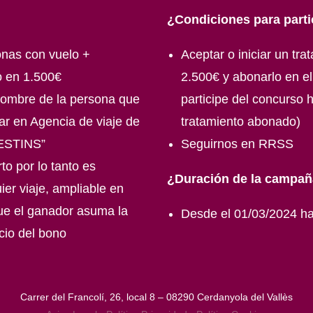
¿Condiciones para parti
onas con vuelo +
Aceptar o iniciar un tra
o en 1.500€
2.500€ y abonarlo en el
nombre de la persona que
participe del concurso 
ar en Agencia de viaje de
tratamiento abonado)
ESTINS”
Seguirnos en RRSS
to por lo tanto es
¿Duración de la campa
ier viaje, ampliable en
ue el ganador asuma la
Desde el 01/03/2024 ha
ecio del bono
Carrer del Francolí, 26, local 8 – 08290 Cerdanyola del Vallès