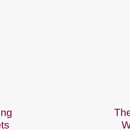
ing
The
ts
W